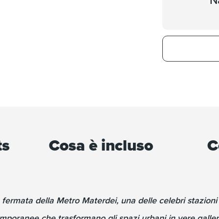
N
ts
Cosa è incluso
C
a fermata della Metro Materdei, una delle celebri stazioni 
emporanee che trasformano gli spazi urbani in vere galleri