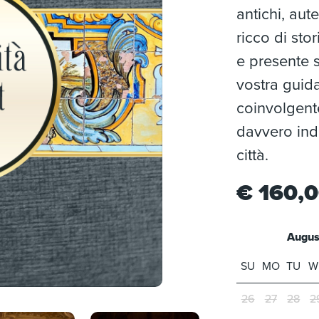
antichi, aut
ricco di sto
e presente s
vostra guid
coinvolgente
davvero indi
città.
€
160,
Augus
'21
1
'22
2
'23
3
4
'24
5
'25
6
'
SU
MO
TU
W
26
27
28
2