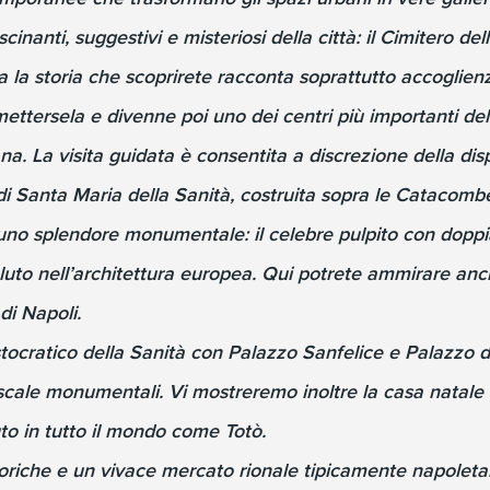
nanti, suggestivi e misteriosi della città: il Cimitero del
a la storia che scoprirete racconta soprattutto accoglie
ettersela e divenne poi uno dei centri più importanti del
. La visita guidata è consentita a discrezione della dispon
di Santa Maria della Sanità, costruita sopra le Catacombe
con uno splendore monumentale: il celebre pulpito con dop
luto nell’architettura europea. Qui potrete ammirare anc
di Napoli.
ristocratico della Sanità con Palazzo Sanfelice e Palazzo 
ale monumentali. Vi mostreremo inoltre la casa natale di
uto in tutto il mondo come Totò.
toriche e un vivace mercato rionale tipicamente napoleta