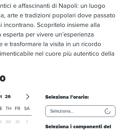
entici e affascinanti di Napoli: un luogo
ria, arte e tradizioni popolari dove passato
i incontrano. Scopritelo insieme alla
a esperta per vivere un’esperienza
 e trasformare la visita in un ricordo
menticabile nel cuore più autentico della
00
t
26
Seleziona l'orario:
26
7
'27
8
'28
9
'29
10
'30
11
'31
12
E
TH
FR
SA
9
30
31
1
Seleziona i componenti del