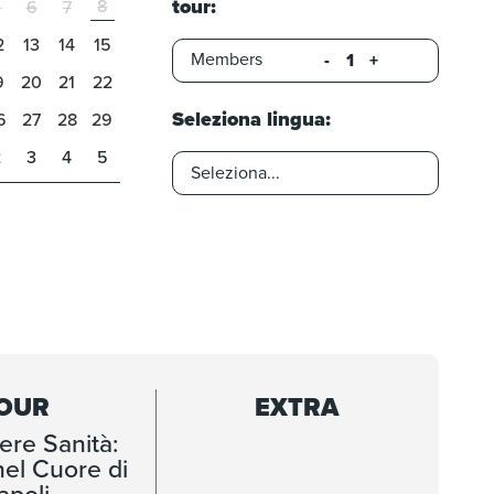
tour:
8
5
6
7
2
13
14
15
Members
-
+
9
20
21
22
Seleziona lingua:
6
27
28
29
2
3
4
5
OUR
EXTRA
iere Sanità:
nel Cuore di