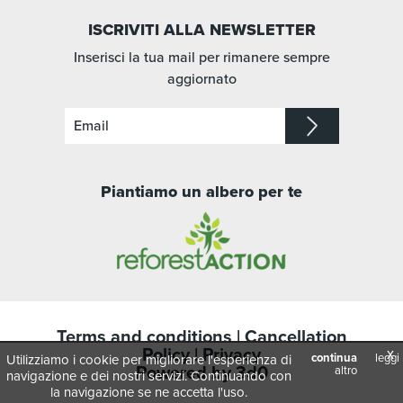
ISCRIVITI ALLA NEWSLETTER
Inserisci la tua mail per rimanere sempre
aggiornato
Piantiamo un albero per te
Terms and conditions
|
Cancellation
Policy
|
Privacy
x
continua
leggi
Utilizziamo i cookie per migliorare l'esperienza di
Powered by
3d0
altro
navigazione e dei nostri servizi. Continuando con
la navigazione se ne accetta l'uso.