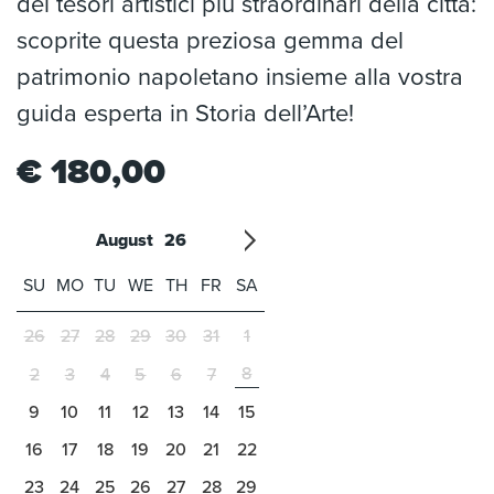
dei tesori artistici più straordinari della città:
scoprite questa preziosa gemma del
patrimonio napoletano insieme alla vostra
guida esperta in Storia dell’Arte!
€
180,00
August
26
'21
1
'22
2
'23
3
4
'24
5
'25
6
'26
7
'27
8
'28
9
'29
10
'30
11
'31
12
SU
MO
TU
WE
TH
FR
SA
26
27
28
29
30
31
1
8
2
3
4
5
6
7
9
10
11
12
13
14
15
16
17
18
19
20
21
22
23
24
25
26
27
28
29