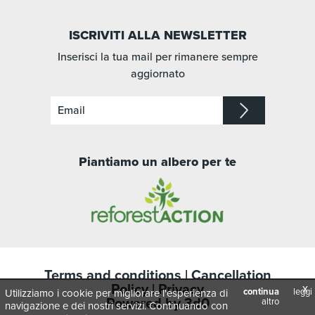
ISCRIVITI ALLA NEWSLETTER
Inserisci la tua mail per rimanere sempre
aggiornato
Piantiamo un albero per te
Terms and conditions
|
Cancellation
Policy
|
Privacy
x
continua
leggi
Utilizziamo i cookie per migliorare l'esperienza di
Powered by
3d0
altro
navigazione e dei nostri servizi. Continuando con