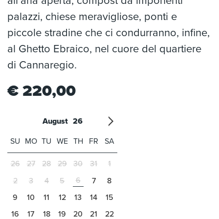
all’aria aperta, compost da imponenti
palazzi, chiese meravigliose, ponti e
piccole stradine che ci condurranno, infine,
al Ghetto Ebraico, nel cuore del quartiere
di Cannaregio.
€
220,00
August
26
'21
1
'22
2
'23
3
4
'24
5
'25
6
'26
7
'27
8
'28
9
'29
10
'30
11
'31
12
SU
MO
TU
WE
TH
FR
SA
26
27
28
29
30
31
1
6
2
3
4
5
7
8
9
10
11
12
13
14
15
16
17
18
19
20
21
22